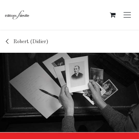
Se rendre au contenu
Robert (Didier)