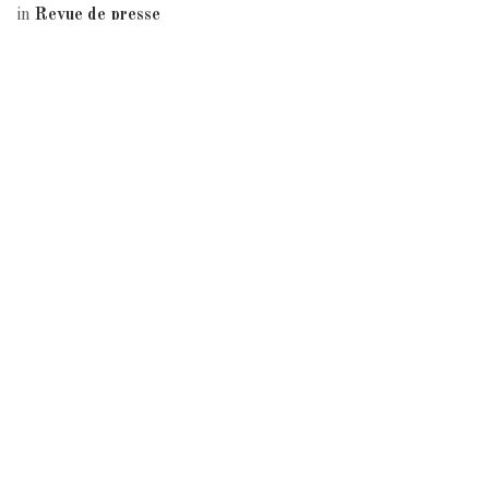
in
Revue de presse
PARTAGER CET ARTICLE
Lire suivant
Un polar sur le
chemin de