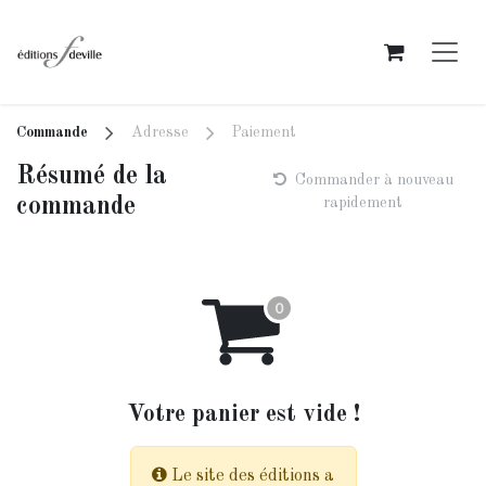
Se rendre au contenu
Commande
Adresse
Paiement
Résumé de la
Commander à nouveau
commande
rapidement
Votre panier est vide !
Le site des éditions a