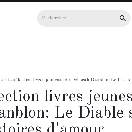
uteurs
Actualités
Galerie
Agenda
Manuscrit
ns la sélection livres jeunesse de Déborah Danblon: Le Diable 
ection livres jeune
nblon: Le Diable 
stoires d'amour.