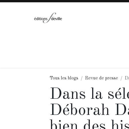
Se rendre au contenu
Accueil
Collections
Catalogue
A
Tous les blogs
Revue de presse
Da
Dans la sél
Déborah Da
bien des hi