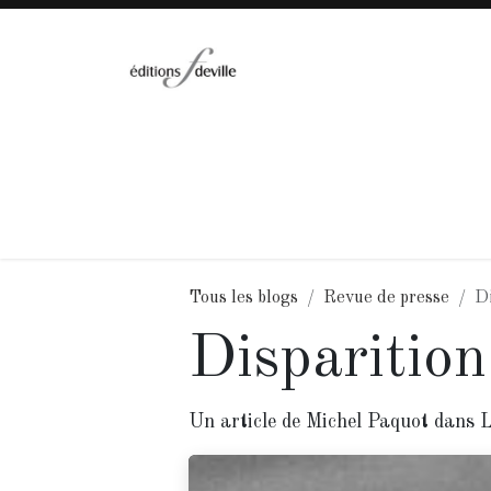
Se rendre au contenu
Accueil
Collections
Catalogue
A
Tous les blogs
Revue de presse
Di
Disparition
Un article de Michel Paquot dans 