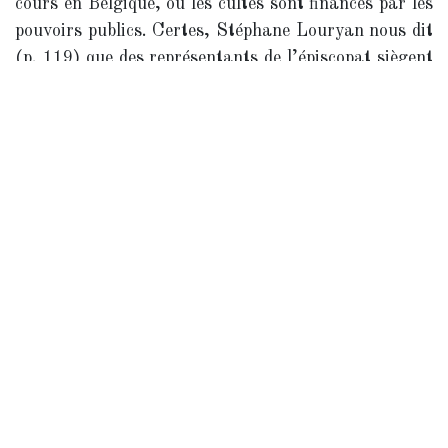
cours en Belgique, où les cultes sont financés par les
pouvoirs publics. Certes, Stéphane Louryan nous dit
(p. 119) que des représentants de l’épiscopat siègent
au comité de gestion de l’Université catholique de
Louvain ; mais ce n’est pas le cas de l’Université
libre de Bruxelles, où il a enseigné pendant plusieurs
décennies, qui fut créée sur le principe du libre
examen mais qui, du fait de certaines pressions bien-
pensantes (et bien connues), semble s’en éloigner.
Pourquoi tolérer « ce contre quoi les libres penseurs
se sont insurgés au XIXe siècle » ? se demande
Stéphane Louryan. Et l’on ne peut que lui donner
raison.
Enfin, le problème de l’intégration nécessaire entre
enseignement et recherche ouvre une discussion
nécessaire. Je crois personnellement que la création