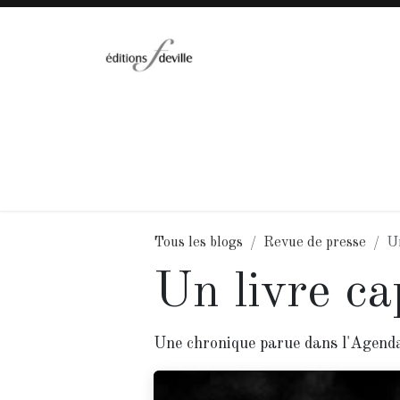
Se rendre au contenu
Accueil
Collections
Catalogue
A
Tous les blogs
Revue de presse
Un
Un livre ca
Une chronique parue dans l'Agenda