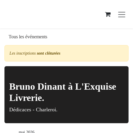
Se rendre au contenu
Tous les événements
Les inscriptions
sont clôturées
Bruno Dinant à L'Exquise
Livrerie.
Dédicaces - Charleroi.
mai 2026