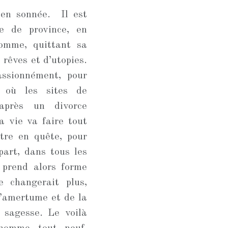
ien sonnée. Il est
e de province, en
homme, quittant sa
 rêves et d’utopies.
assionnément, pour
 où les sites de
après un divorce
a vie va faire tout
ttre en quête, pour
part, dans tous les
 prend alors forme
e changerait plus,
l’amertume et de la
a sagesse. Le voilà