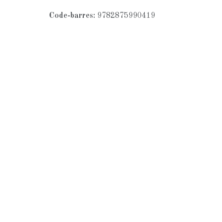
Code-barres:
9782875990419