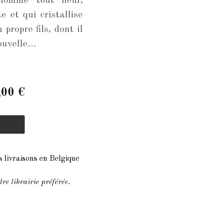
 homme tout neuf,
e et qui cristallise
 propre fils, dont il
uvelle...
,00
€
s livraisons en Belgique
e librairie préférée.