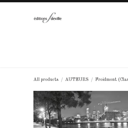
Se rendre au contenu
Accueil
Collections
Catalogue
A
All products
AUTEURS
Froidmont (Cla