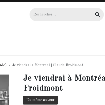
uteurs
Actualités
Galerie
Agenda
Manuscrit
ude)
Je viendrai à Montréal | Claude Froidmont
Je viendrai à Montréa
Froidmont
Du même auteur