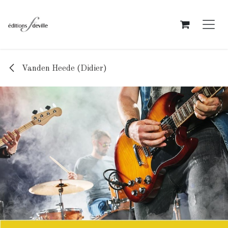
Se rendre au contenu
Vanden Heede (Didier)