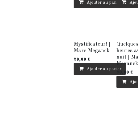
Ajouter au panier
Ajou
Mystificateur! |
Quelques
Marc Meganck
heures a
nuit | M
20,00
€
Meganc
Ajouter au panier
20,00
€
Ajou