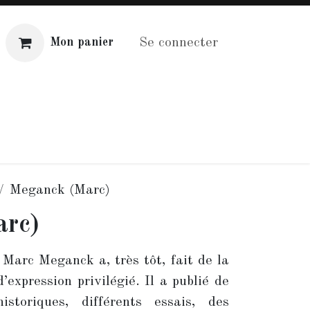
Se connecter
Mon panier
Distribution
Aide
Meganck (Marc)
rc)
 Marc Meganck a, très tôt, fait de la
’expression privilégié. Il a publié de
storiques, différents essais, des