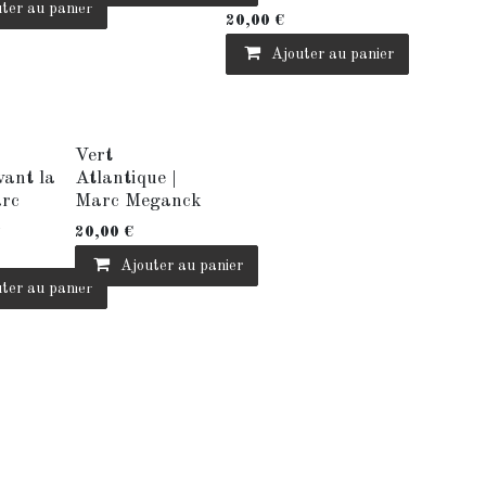
ter au panier
20,00
€
Ajouter au panier
Vert
vant la
Atlantique |
arc
Marc Meganck
k
20,00
€
Ajouter au panier
ter au panier