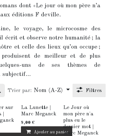
 romans dont «Le jour où mon père n’a
 aux éditions F deville.
ine, le voyage, le microcosme des
il écrit et observe notre humanité ; la
nôtre et celle des lieux qu’on occupe ;
s produisent de meilleur et de plus
 quelques-uns de ses thèmes de
u subjectif…
Nom (A-Z)
Trier par:
Filtres
rer sur
La Lunette |
Le Jour où
 |
Marc Meganck
mon père n'a
ganck
plus eu le
9,00
€
dernier mot |
Ajouter au panier
Marc Meganck