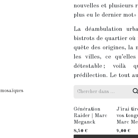
nouvelles et plusieurs
plus eu le dernier mot»
La déambulation urba
bistrots de quartier où 
quête des origines, la 
les villes, ce qu’elle
détestable ; voilà
prédilection. Le tout a
s mosaïques
Génération
J'irai ti
Raider | Marc
vos tongs
Meganck
Marc Me
8,50
€
9,00
€