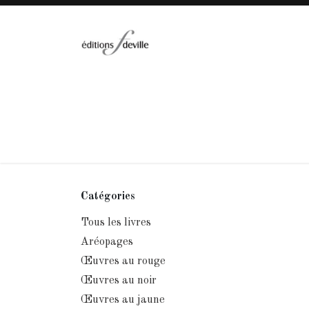
Se rendre au contenu
Accueil
Collections
Catalogue
A
Catégories
Tous les livres
Aréopages
Œuvres au rouge
Œuvres au noir
Œuvres au jaune