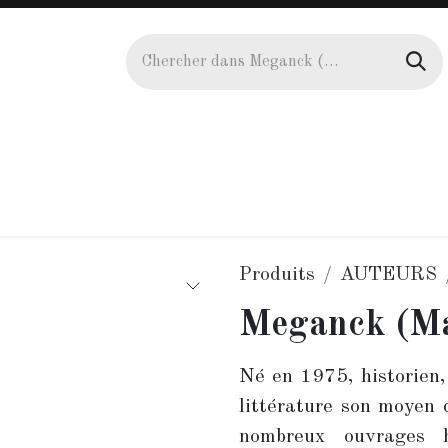
uteurs
Actualités
Galerie
Agenda
Manuscrit
Produits
AUTEURS
Meganck (Ma
Né en 1975, historien,
littérature son moyen d
nombreux ouvrages hi