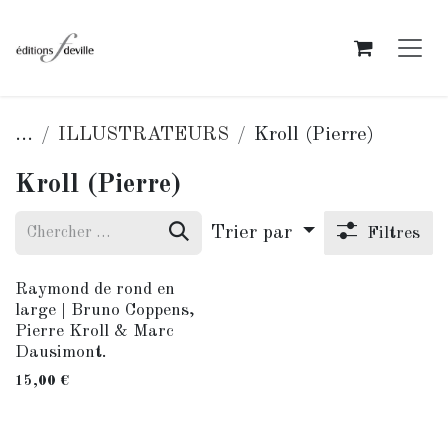
Se rendre au contenu
...
ILLUSTRATEURS
Kroll (Pierre)
Kroll (Pierre)
Trier par
Filtres
Raymond de rond en
large | Bruno Coppens,
Pierre Kroll & Marc
Dausimont.
15,00
€